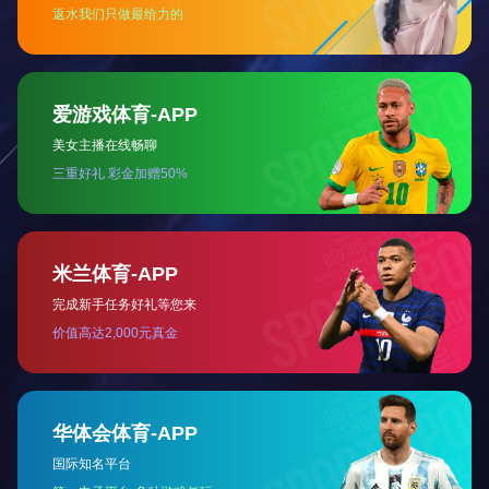
POM抗静电
PPA抗静电
PPS抗静电
PPSU抗静电
PTFE抗静电
TPU抗静电
UHMWPE抗静电
XLPE抗静电
TPE抗静电
TPEE抗静电
SEBS抗静电
SBS抗静电
PVDF抗静电
PMMA抗静电
PETG抗静电
PET抗静电
PES抗静电