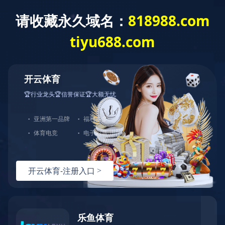
首页
公司简介
行业新闻
塑料奶瓶有“保质期”,关注宝宝健康
以塑料取代金属的新趋势
PC/ABS塑料合金的定义及发展
PC/ABS合金塑料特性助力汽车内饰
生产
PC合金塑料特性助力汽车内饰生产
东莞市佳特塑料公司招聘信息
更多行业新闻