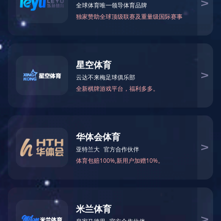
产品分类
PTT抗静电
安博站·官方版网站登录入口
ABS+PA抗静电
ABS+PC抗静电
ABS+PVC抗静电
ASA+PC抗静电
ASA+PC抗静电
PTT RTP ESD C 4780
COC抗静电
EAA抗静电
EEA抗静电
EMA抗静电
EPDM抗静电
ETFE抗静电
EVA抗静电
PTT RTP 4785 FR
FEP抗静电
HDPE抗静电