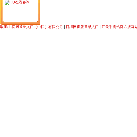
在线咨询
欧宝ob官网登录入口（中国）有限公司
|
拼搏网页版登录入口
|
开云手机站官方版网