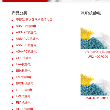
产品分类
PUR抗静电
安博站·官方版网站登录入口
ABS+PA抗静电
ABS+PC抗静电
ABS+PVC抗静电
ASA+PC抗静电
ASA+PC抗静电
PUR PolyOne Edget
UR2-40CF/000
COC抗静电
EAA抗静电
EEA抗静电
EMA抗静电
EPDM抗静电
ETFE抗静电
EVA抗静电
PUR RTP 2385 C
FEP抗静电
HDPE抗静电