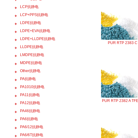
LCP抗静电
LCP+PPS抗静电
LDPE抗静电
LDPE+EVA抗静电
LDPE+LLDPE抗静电
PUR RTP 2383 C
LLDPE抗静电
LMDPE抗静电
MDPE抗静电
Other抗静电
PA抗静电
PA1010抗静电
PA11抗静电
PUR RTP 2382 A TFE
PA12抗静电
PA46抗静电
PA6抗静电
PA6/12抗静电
PA6/6T抗静电