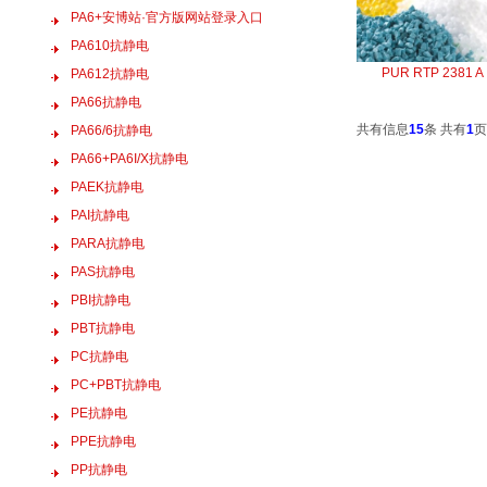
PA6+安博站·官方版网站登录入口
PA610抗静电
PUR RTP 2381 A
PA612抗静电
PA66抗静电
共有信息
15
条 共有
1
页
PA66/6抗静电
PA66+PA6I/X抗静电
PAEK抗静电
PAI抗静电
PARA抗静电
PAS抗静电
PBI抗静电
PBT抗静电
PC抗静电
PC+PBT抗静电
PE抗静电
PPE抗静电
PP抗静电