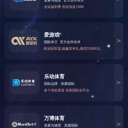
共有信息
5
条 共有
1
页 
LCP抗静电
LCP+PPS抗静电
LDPE抗静电
LDPE+EVA抗静电
LDPE+LLDPE抗静电
LLDPE抗静电
LMDPE抗静电
MDPE抗静电
Other抗静电
PA抗静电
PA1010抗静电
PA11抗静电
PA12抗静电
PA46抗静电
PA6抗静电
PA6/12抗静电
PA6/6T抗静电